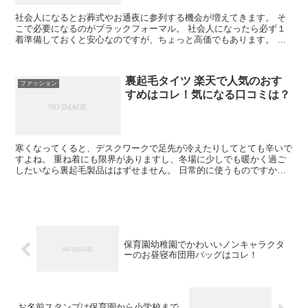
社会人になるとお葬式やお通夜に参列する機会が増えてきます。 そ
こで必要になるのがブラックフォーマル。 社会人になったら必ず１
着準備しておくと安心なのですが、ちょっと高価でもあります。 必
要になったら用意すればいっかと思ってたら、身内の不後が...
裏起毛タイツ 楽天で人気のおす
ファッション
すめはコレ！気になる口コミは？
寒くなってくると、デスクワークで足先が冷えたりしてとても辛いで
すよね。 重ね着にも限界がありますし、冬場に少しでも暖かく過ご
したいなら裏起毛製品ははずせません。 日常的に使うものですか
ら、使い勝手がよくて安い裏起毛タイツを楽天で見つけました...
保育園幼稚園でかわいいノンキャラクタ
ーのお昼寝布団用バッグはコレ！
お名前スタンプは保育園から小学校まで