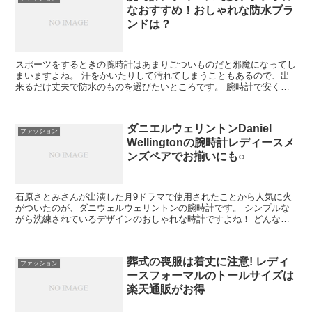
なおすすめ！おしゃれな防水ブラ
ンドは？
スポーツをするときの腕時計はあまりごついものだと邪魔になってし
まいますよね。 汗をかいたりして汚れてしまうこともあるので、出
来るだけ丈夫で防水のものを選びたいところです。 腕時計で安くて
気軽に使えるおしゃれなのを紹介します。 ＞＞【楽天】レ...
ダニエルウェリントンDaniel
ファッション
Wellingtonの腕時計レディースメ
ンズペアでお揃いにも○
石原さとみさんが出演した月9ドラマで使用されたことから人気に火
がついたのが、ダニウェルウェリントンの腕時計です。 シンプルな
がら洗練されているデザインのおしゃれな時計ですよね！ どんなタ
イプがあるのか、人気の大きさや使い方をご紹介します。
葬式の喪服は着丈に注意! レディ
ファッション
ースフォーマルのトールサイズは
楽天通販がお得