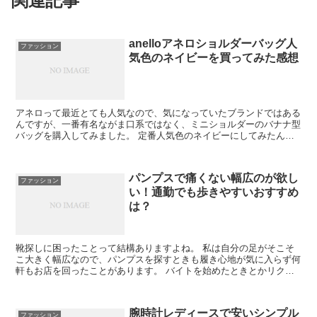
関連記事
anelloアネロショルダーバッグ人
ファッション
気色のネイビーを買ってみた感想
アネロって最近とても人気なので、気になっていたブランドではある
んですが、一番有名ながま口系ではなく、ミニショルダーのバナナ型
バッグを購入してみました。 定番人気色のネイビーにしてみたんで
すがこれがなかなかいいんです。 ダイエットのウォーキン...
パンプスで痛くない幅広のが欲し
ファッション
い！通勤でも歩きやすいおすすめ
は？
靴探しに困ったことって結構ありますよね。 私は自分の足がそこそ
こ大きく幅広なので、パンプスを探すときも履き心地が気に入らず何
軒もお店を回ったことがあります。 バイトを始めたときとかリクル
ート用にパンプスが欲しくてもお店に行くのが億劫でした。...
腕時計レディースで安いシンプル
ファッション